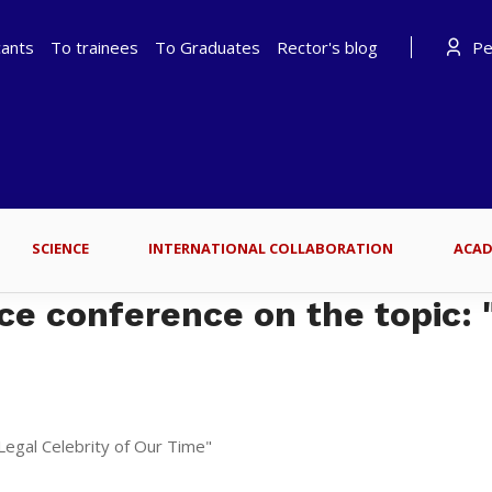
cants
To trainees
To Graduates
Rector's blog
Per
SCIENCE
INTERNATIONAL COLLABORATION
ACAD
ce conference on the topic: "
 Legal Celebrity of Our Time"