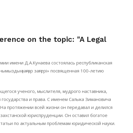
erence on the topic: "A Legal
мии имени Д.А.Кунаева состоялась республиканская
ымыздың заңғар заңгері» посвященная 100-летию
егося ученого, мыслителя, мудрого наставника,
государства и права. С именем Салыка Зимановича
. На протяжении всей жизни он передавал и делился
азахстанской юриспруденции. Он оставил богатое
статьи по актуальным проблемам юридической науки.