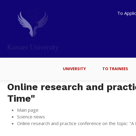
To Appli
UNIVERSITY
TO TRAINEES
Online research and practi
Time"
Main page
Science news
Online research and practice conference on the topic: "A